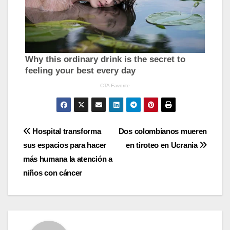
Navegación
Hospital transforma
Dos colombianos mueren
sus espacios para hacer
en tiroteo en Ucrania
de
más humana la atención a
entradas
niños con cáncer