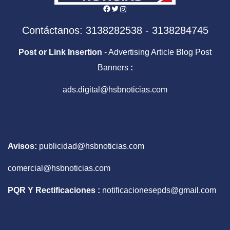
Facebook
Twitter
Instagram
Contáctanos: 3138282538 - 3138284745
Post or Link Insertion
- Advertising Article Blog Post
Banners
:
ads.digital@hsbnoticias.com
Avisos:
publicidad@hsbnoticias.com
comercial@hsbnoticias.com
PQR Y Rectificaciones :
notificacionesepds@gmail.com