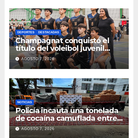
DEPORTES
DESTACADAS
Champagnat conquistó el
título del voleibol juvenil
masculino en Intercolegiados
AGOSTO 7, 2026
NOTICIAS
Policía incauta una tonelada
de cocaína camuflada entre
carga de cemento en el
AGOSTO 7, 2026
Cauca