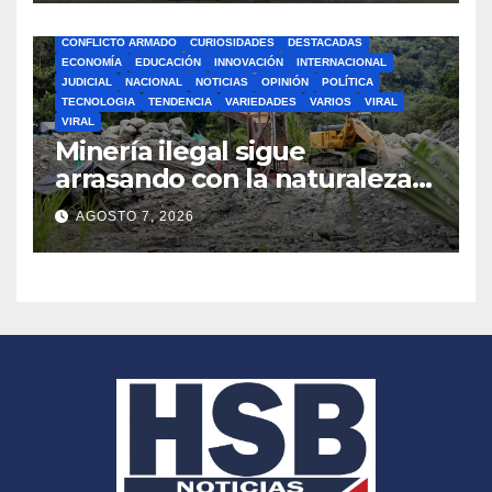
BOGOTA
BUSCAR
CIENCIA
CLIMA
COLOMBIA
CONFLICTO ARMADO
CURIOSIDADES
DESTACADAS
ECONOMÍA
EDUCACIÓN
INNOVACIÓN
INTERNACIONAL
JUDICIAL
NACIONAL
NOTICIAS
OPINIÓN
POLÍTICA
TECNOLOGIA
TENDENCIA
VARIEDADES
VARIOS
VIRAL
VIRAL
Minería ilegal sigue
arrasando con la naturaleza
en el departamento de
AGOSTO 7, 2026
Nariño