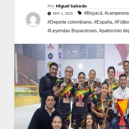
Por
Miguel Salcedo
#Boyacá
,
#campeona
MAY 1, 2026
#Deporte colombiano
,
#España
,
#Fútbo
#Leyendas Boyacenses
,
#patrocinio de