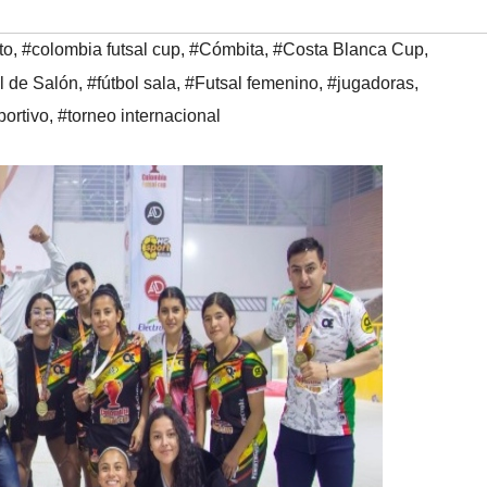
to
,
#colombia futsal cup
,
#Cómbita
,
#Costa Blanca Cup
,
l de Salón
,
#fútbol sala
,
#Futsal femenino
,
#jugadoras
,
portivo
,
#torneo internacional