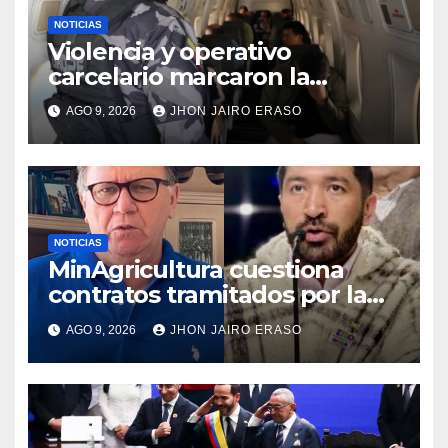
NOTICIAS
Violencia y operativo
carcelario marcaron la
primera jornada del nuevo
AGO 9, 2026
JHON JAIRO ERASO
Gobierno
NOTICIAS
MinAgricultura cuestiona
contratos tramitados por la
Agencia de Desarrollo Rural
AGO 9, 2026
JHON JAIRO ERASO
durante jornada del sábado