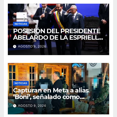
NOTICIAS
POSESIÓN DEL PRESIDENTE
ABELARDO DE LA ESPRIELLA
2026 – 2030
AGOSTO 9, 2026
NOTICIAS
Capturan en Meta a alias
‘Boni’, señalado como
segundo cabecilla de los
AGOSTO 9, 2026
Comandos de Frontera