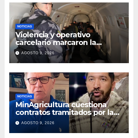
NOTICIAS
Violencia y operativo
carcelario marcaron la
primera jornada del nuevo
AGOSTO 9, 2026
Gobierno
NOTICIAS
MinAgricultura cuestiona
contratos tramitados por la
Agencia de Desarrollo Rural
AGOSTO 9, 2026
durante jornada del sábado