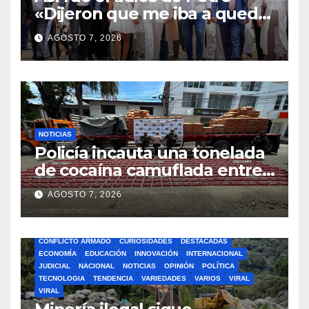
«Dijeron que me iba a quedar
en este edificio, y no, aquí
AGOSTO 7, 2026
cumplo»
NOTICIAS
Policía incauta una tonelada
de cocaína camuflada entre
carga de cemento en el
AGOSTO 7, 2026
Cauca
BOGOTA
BUSCAR
CIENCIA
CLIMA
COLOMBIA
CONFLICTO ARMADO
CURIOSIDADES
DESTACADAS
ECONOMÍA
EDUCACIÓN
INNOVACIÓN
INTERNACIONAL
JUDICIAL
NACIONAL
NOTICIAS
OPINIÓN
POLÍTICA
TECNOLOGIA
TENDENCIA
VARIEDADES
VARIOS
VIRAL
VIRAL