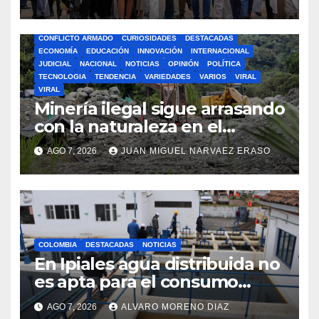
cumplo»
BOGOTA
BUSCAR
CIENCIA
CLIMA
COLOMBIA
CONFLICTO ARMADO
CURIOSIDADES
DESTACADAS
ECONOMÍA
EDUCACIÓN
INNOVACIÓN
INTERNACIONAL
JUDICIAL
NACIONAL
NOTICIAS
OPINIÓN
POLÍTICA
TECNOLOGIA
TENDENCIA
VARIEDADES
VARIOS
VIRAL
VIRAL
Minería ilegal sigue arrasando
con la naturaleza en el
departamento de Nariño
AGO 7, 2026
JUAN MIGUEL NARVAEZ ERASO
COLOMBIA
DESTACADAS
NOTICIAS
En Ipiales agua distribuida no
es apta para el consumo
humano
AGO 7, 2026
ALVARO MORENO DIAZ