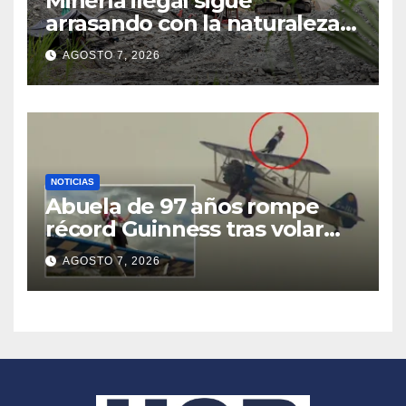
Minería ilegal sigue
arrasando con la naturaleza
en el departamento de
AGOSTO 7, 2026
Nariño
NOTICIAS
Abuela de 97 años rompe
récord Guinness tras volar
atada a las alas de una
AGOSTO 7, 2026
avioneta