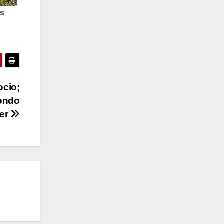
ocio;
Fondo
er