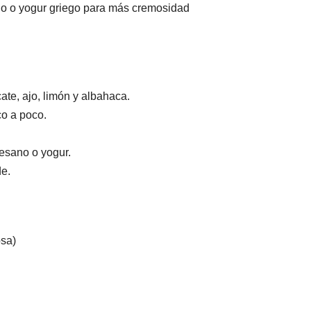
o o yogur griego para más cremosidad
te, ajo, limón y albahaca.
co a poco.
esano o yogur.
de.
osa)