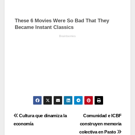
Navegación
Cultura que dinamiza la
Comunidad e ICBF
economía
construyen memoria
de
colectiva en Pasto