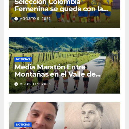
Selección Colombia
Femenina se queda con la
plata: dramática derrota ante
AGOSTO 9, 2026
México en los Juegos
Centroamericanos y del
Caribe
NOTICIAS
Media Maratón Entre
Montañas en el Valle de
Cocora: Fechas, rutas y todo
AGOSTO 9, 2026
sobre la gran fiesta del
running en Salento
NOTICIAS