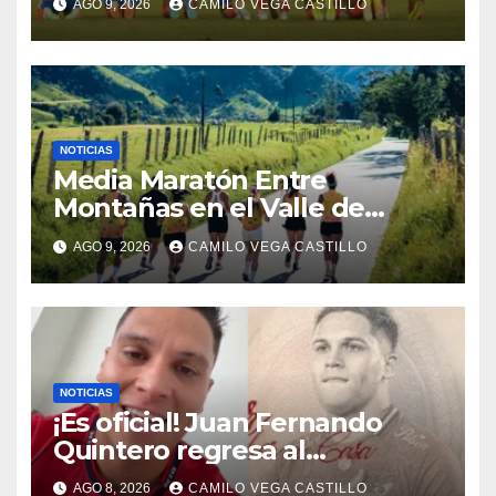
AGO 9, 2026
CAMILO VEGA CASTILLO
México en los Juegos
Centroamericanos y del
Caribe
NOTICIAS
Media Maratón Entre
Montañas en el Valle de
Cocora: Fechas, rutas y todo
AGO 9, 2026
CAMILO VEGA CASTILLO
sobre la gran fiesta del
running en Salento
NOTICIAS
¡Es oficial! Juan Fernando
Quintero regresa al
Independiente Medellín para
AGO 8, 2026
CAMILO VEGA CASTILLO