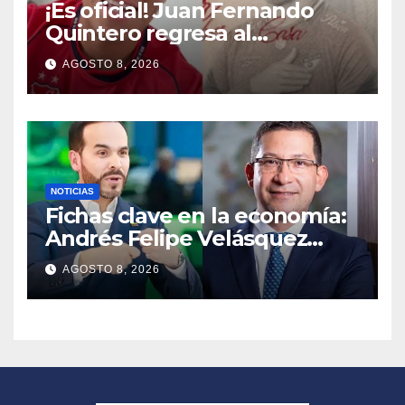
¡Es oficial! Juan Fernando
Quintero regresa al
Independiente Medellín para
AGOSTO 8, 2026
el segundo semestre
NOTICIAS
Fichas clave en la economía:
Andrés Felipe Velásquez
tomará el timón de la DIAN
AGOSTO 8, 2026
en la era De la Espriella