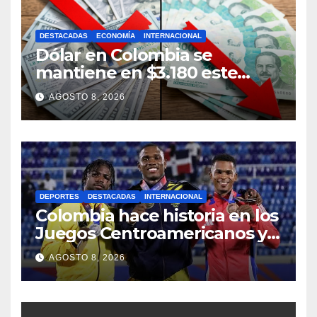
DESTACADAS
ECONOMÍA
INTERNACIONAL
Dólar en Colombia se
mantiene en $3.180 este
sábado
AGOSTO 8, 2026
DEPORTES
DESTACADAS
INTERNACIONAL
Colombia hace historia en los
Juegos Centroamericanos y
del Caribe 2026
AGOSTO 8, 2026