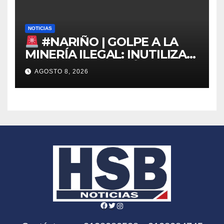
NOTICIAS
#NARIÑO | GOLPE A LA
MINERÍA ILEGAL: INUTILIZAN
DRAGA EN EL PACÍFICO
AGOSTO 8, 2026
Facebook
Twitter
Instagram