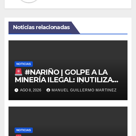
Noticias relacionadas
NOTICIAS
#NARIÑO | GOLPE A LA
MINERÍA ILEGAL: INUTILIZAN
DRAGA EN EL PACÍFICO
AGO 8, 2026
MANUEL GUILLERMO MARTINEZ
NOTICIAS