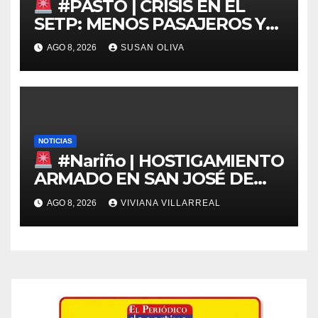
#PASTO | CRISIS EN EL
SETP: MENOS PASAJEROS Y
ALERTA POR EL FUTURO DEL
AGO 8, 2026
SUSAN OLIVA
TRANSPORTE
NOTICIAS
#Nariño | HOSTIGAMIENTO
ARMADO EN SAN JOSÉ DE
ALBÁN
AGO 8, 2026
VIVIANA VILLARREAL