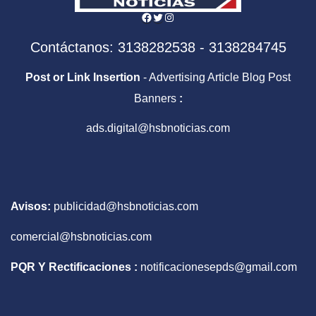
Facebook
Twitter
Instagram
Contáctanos: 3138282538 - 3138284745
Post or Link Insertion
- Advertising Article Blog Post
Banners
:
ads.digital@hsbnoticias.com
Avisos:
publicidad@hsbnoticias.com
comercial@hsbnoticias.com
PQR Y Rectificaciones :
notificacionesepds@gmail.com