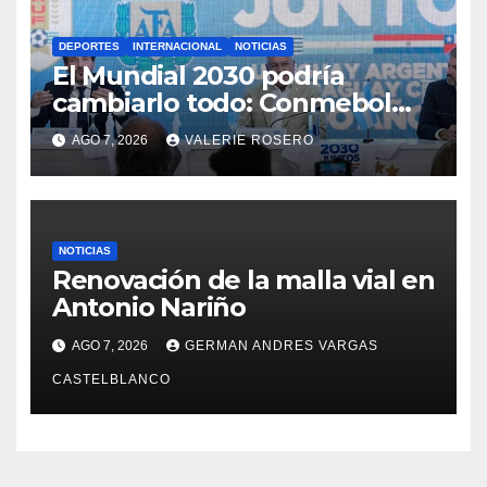
DEPORTES
INTERNACIONAL
NOTICIAS
El Mundial 2030 podría
cambiarlo todo: Conmebol
quiere 64 selecciones y más
AGO 7, 2026
VALERIE ROSERO
partidos en Sudamérica
NOTICIAS
Renovación de la malla vial en
Antonio Nariño
AGO 7, 2026
GERMAN ANDRES VARGAS
CASTELBLANCO