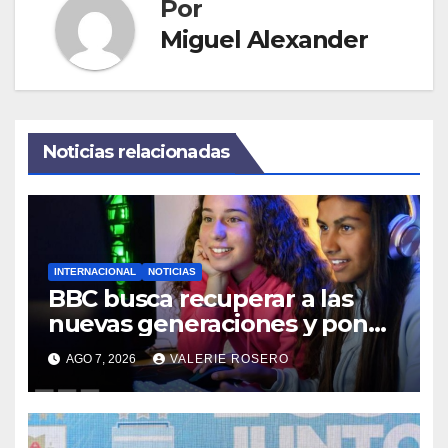
Por
Miguel Alexander
Noticias relacionadas
INTERNACIONAL
NOTICIAS
BBC busca recuperar a las
nuevas generaciones y pone
a un experto en Gen Z al
AGO 7, 2026
VALERIE ROSERO
frente de su estrategia