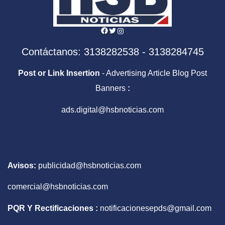
Facebook
Twitter
Instagram
Contáctanos: 3138282538 - 3138284745
Post or Link Insertion
- Advertising Article Blog Post
Banners
:
ads.digital@hsbnoticias.com
Avisos:
publicidad@hsbnoticias.com
comercial@hsbnoticias.com
PQR Y Rectificaciones :
notificacionesepds@gmail.com