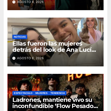
AGOSTO 8, 2026
SOG
NOTICIAS
Ellas fueron las mujeres
detrás del look de Ana Lucía
Pineda en la posesión
AGOSTO 8, 2026
presidencial
ESPECTACULO
MUJERES
TENDENCIA
Ladrones, mantiene vivo su
inconfundible ‘Flow Pesado’