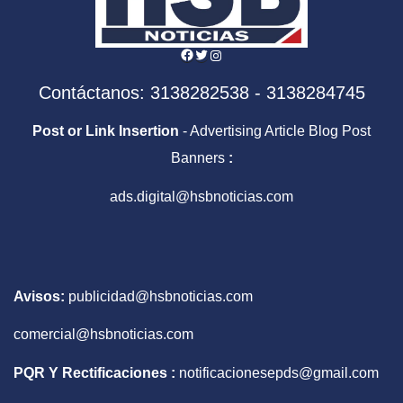
Facebook
Twitter
Instagram
Contáctanos: 3138282538 - 3138284745
Post or Link Insertion
- Advertising Article Blog Post
Banners
:
ads.digital@hsbnoticias.com
Avisos:
publicidad@hsbnoticias.com
comercial@hsbnoticias.com
PQR Y Rectificaciones :
notificacionesepds@gmail.com