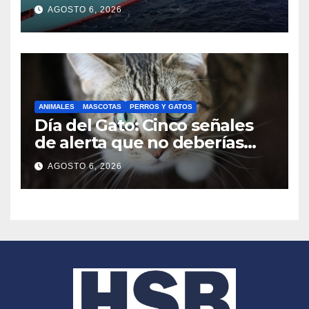
logístico en medio de un
AGOSTO 6, 2026
mercado desafiante
ANIMALES
MASCOTAS
PERROS Y GATOS
Día del Gato: Cinco señales
de alerta que no deberías
ignorar sobre su bienestar
AGOSTO 6, 2026