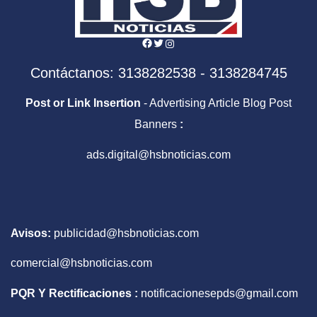
Facebook
Twitter
Instagram
Contáctanos: 3138282538 - 3138284745
Post or Link Insertion
- Advertising Article Blog Post
Banners
:
ads.digital@hsbnoticias.com
Avisos:
publicidad@hsbnoticias.com
comercial@hsbnoticias.com
PQR Y Rectificaciones :
notificacionesepds@gmail.com