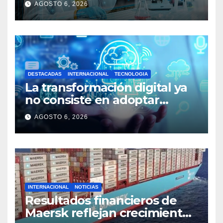
AGOSTO 6, 2026
DESTACADAS
INTERNACIONAL
TECNOLOGIA
La transformación digital ya
no consiste en adoptar
tecnología, sino en generar
AGOSTO 6, 2026
valor
INTERNACIONAL
NOTICIAS
Resultados financieros de
Maersk reflejan crecimiento