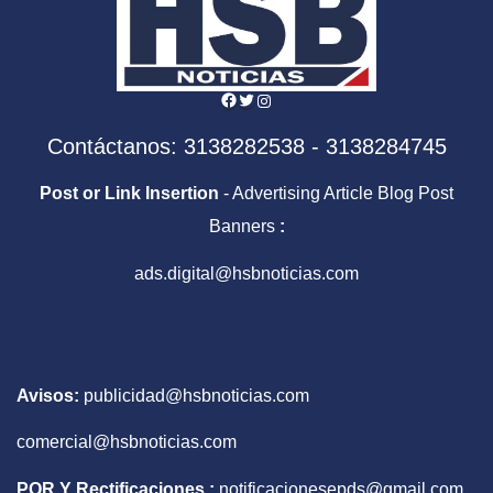
Facebook
Twitter
Instagram
Contáctanos: 3138282538 - 3138284745
Post or Link Insertion
- Advertising Article Blog Post
Banners
:
ads.digital@hsbnoticias.com
Avisos:
publicidad@hsbnoticias.com
comercial@hsbnoticias.com
PQR Y Rectificaciones :
notificacionesepds@gmail.com