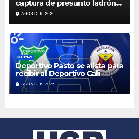
captura de presunto ladrón
de motocicletas
AGOSTO 6, 2026
NOTICIAS
Deportivo Pasto se alista para
recibir al Deportivo Cali
AGOSTO 6, 2026