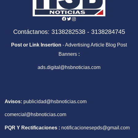
Facebook
Twitter
Instagram
Contáctanos: 3138282538 - 3138284745
Post or Link Insertion
- Advertising Article Blog Post
Banners
:
ads.digital@hsbnoticias.com
Avisos:
publicidad@hsbnoticias.com
comercial@hsbnoticias.com
PQR Y Rectificaciones :
notificacionesepds@gmail.com