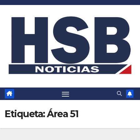
Saltar
al
contenido
Etiqueta:
Área 51