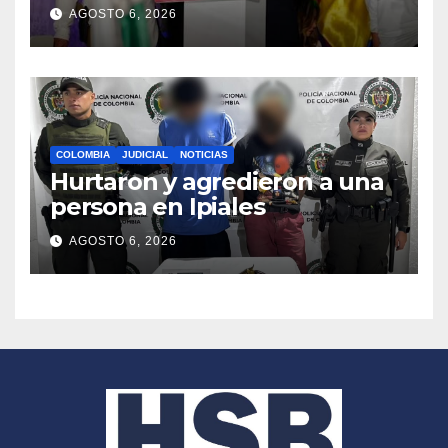
millón de ciudadanos busca
AGOSTO 6, 2026
frenar la posesión de
Abelardo de la Espriella
COLOMBIA
JUDICIAL
NOTICIAS
Hurtaron y agredieron a una
persona en Ipiales
AGOSTO 6, 2026