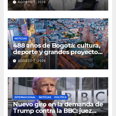
AGOSTO 7, 2026
justicia
NOTICIAS
488 años de Bogotá: cultura,
deporte y grandes proyectos
marcan el aniversario de la
AGOSTO 7, 2026
capital
INTERNACIONAL
NOTICIAS
POLÍTICA
Nuevo giro en la demanda de
Trump contra la BBC: juez