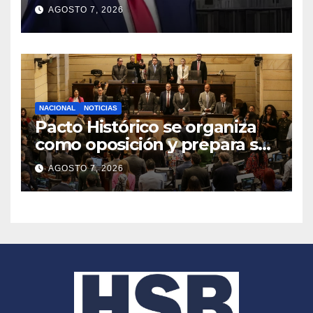
congela entrega de registros
AGOSTO 7, 2026
financieros
NACIONAL
NOTICIAS
Pacto Histórico se organiza
como oposición y prepara su
agenda frente al Gobierno
AGOSTO 7, 2026
de Abelardo de la Espriella