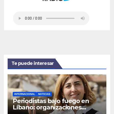
Te puede interesar
INTERNACIONAL
NOTICIAS
Periodistas bajo fuego en
Líbano: organizaciones
denuncian ataques y exigen