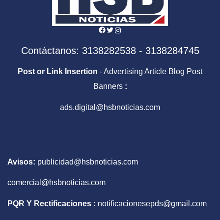
Facebook
Twitter
Instagram
Contáctanos: 3138282538 - 3138284745
Post or Link Insertion
- Advertising Article Blog Post
Banners
:
ads.digital@hsbnoticias.com
Avisos:
publicidad@hsbnoticias.com
comercial@hsbnoticias.com
PQR Y Rectificaciones :
notificacionesepds@gmail.com