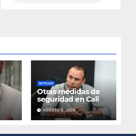
NOTICIAS
Otras medidas de
seguridad en Cali
a el
AGOSTO 8, 2026