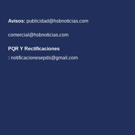
Avisos:
publicidad@hsbnoticias.com
comercial@hsbnoticias.com
PQR Y Rectificaciones
:
notificacionesepds@gmail.com