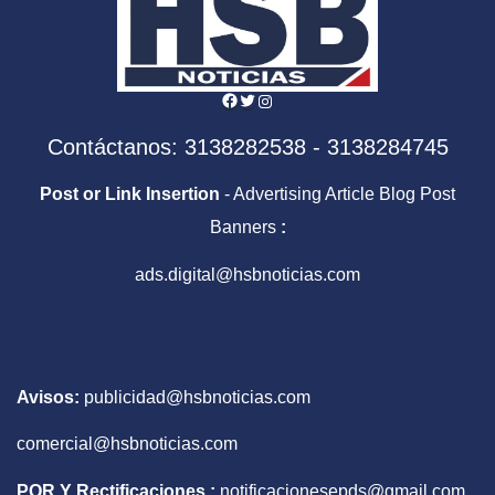
Facebook
Twitter
Instagram
Contáctanos: 3138282538 - 3138284745
Post or Link Insertion
- Advertising Article Blog Post
Banners
:
ads.digital@hsbnoticias.com
Avisos:
publicidad@hsbnoticias.com
comercial@hsbnoticias.com
PQR Y Rectificaciones :
notificacionesepds@gmail.com