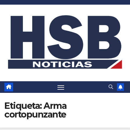
Saltar
al
contenido
Etiqueta:
Arma
cortopunzante