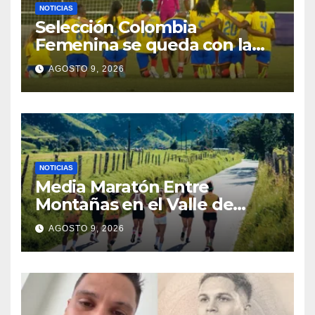
NOTICIAS
Selección Colombia
Femenina se queda con la
plata: dramática derrota ante
AGOSTO 9, 2026
México en los Juegos
Centroamericanos y del
Caribe
NOTICIAS
Media Maratón Entre
Montañas en el Valle de
Cocora: Fechas, rutas y todo
AGOSTO 9, 2026
sobre la gran fiesta del
running en Salento