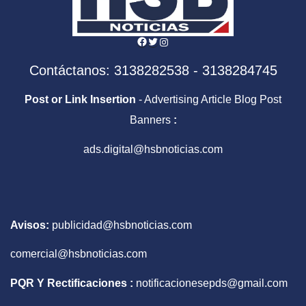
Facebook
Twitter
Instagram
Contáctanos: 3138282538 - 3138284745
Post or Link Insertion
- Advertising Article Blog Post
Banners
:
ads.digital@hsbnoticias.com
Avisos:
publicidad@hsbnoticias.com
comercial@hsbnoticias.com
PQR Y Rectificaciones :
notificacionesepds@gmail.com