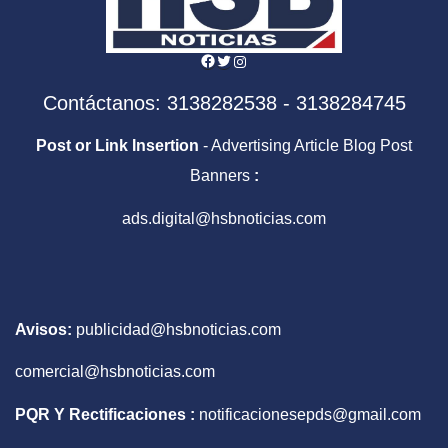
Facebook
Twitter
Instagram
Contáctanos: 3138282538 - 3138284745
Post or Link Insertion
- Advertising Article Blog Post
Banners
:
ads.digital@hsbnoticias.com
Avisos:
publicidad@hsbnoticias.com
comercial@hsbnoticias.com
PQR Y Rectificaciones :
notificacionesepds@gmail.com