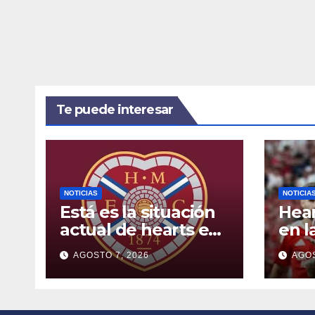
Te puede interesar
NOTICIAS
NOTICIA
Está es la situación
Hear
actual de hearts en
en l
2026
lea
AGOSTO 7, 2026
AGOS