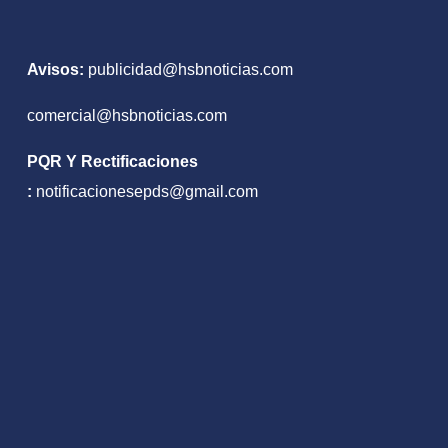
Avisos:
publicidad@hsbnoticias.com
comercial@hsbnoticias.com
PQR Y Rectificaciones
:
notificacionesepds@gmail.com