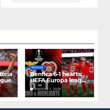
NOTICIAS
toria
Benfica 6-1 hearts:
ague
UEFA Europa league
2026
AGOSTO 7, 2026