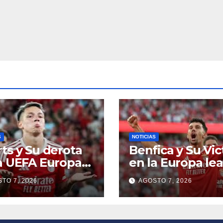
S
NOTICIAS
ts y Su derota
Benfica y Su Vic
a UEFA Europa
en la Europa le
gue
TO 7, 2026
AGOSTO 7, 2026