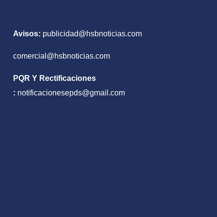
Avisos:
publicidad@hsbnoticias.com
comercial@hsbnoticias.com
PQR Y Rectificaciones
:
notificacionesepds@gmail.com