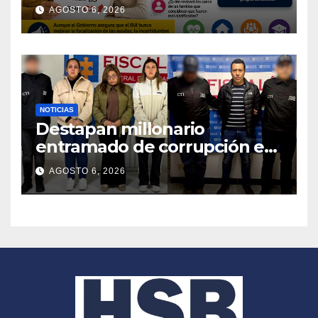
nuevo registro
AGOSTO 6, 2026
NOTICIAS
Destapan millonario
entramado de corrupción en
contratos de caja de
AGOSTO 6, 2026
compensación en Nariño