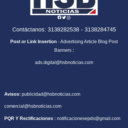
Facebook
Twitter
Instagram
Contáctanos: 3138282538 - 3138284745
Post or Link Insertion
- Advertising Article Blog Post
Banners
:
ads.digital@hsbnoticias.com
Avisos:
publicidad@hsbnoticias.com
comercial@hsbnoticias.com
PQR Y Rectificaciones :
notificacionesepds@gmail.com