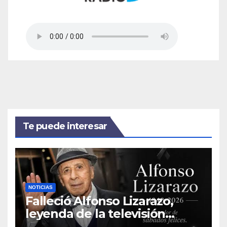
Te puede interesar
NOTICIAS
Falleció Alfonso Lizarazo,
leyenda de la televisión
colombiana