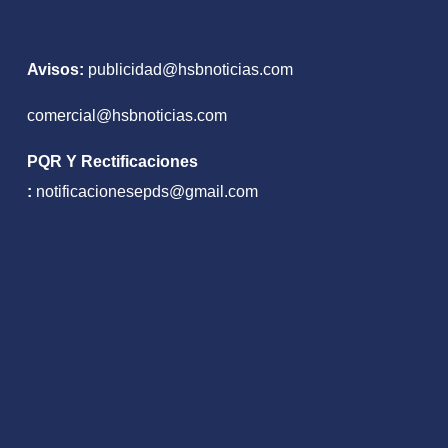
custodia
Avisos:
publicidad@hsbnoticias.com
comercial@hsbnoticias.com
PQR Y Rectificaciones
:
notificacionesepds@gmail.com