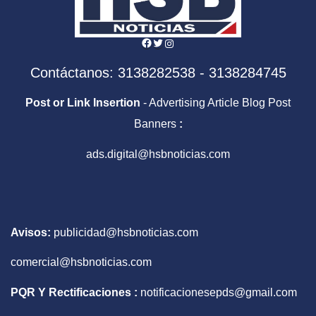
Facebook
Twitter
Instagram
Contáctanos: 3138282538 - 3138284745
Post or Link Insertion
- Advertising Article Blog Post
Banners
:
ads.digital@hsbnoticias.com
Avisos:
publicidad@hsbnoticias.com
comercial@hsbnoticias.com
PQR Y Rectificaciones :
notificacionesepds@gmail.com