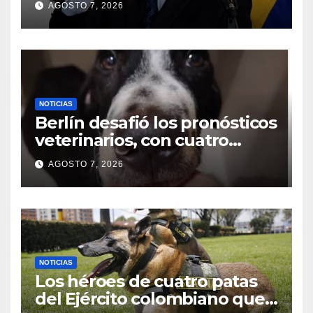
AGOSTO 7, 2026
Petro en X a horas de
entregar el poder
NOTICIAS
Berlín desafió los pronósticos
veterinarios, con cuatro
meses busca una familia para
AGOSTO 7, 2026
siempre
NOTICIAS
Los héroes de cuatro patas
del Ejército colombiano que