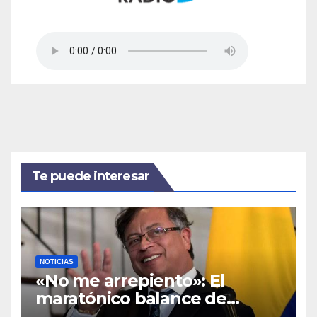
Te puede interesar
NOTICIAS
«No me arrepiento»: El
maratónico balance de
madrugada de Gustavo