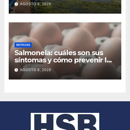
favorecida por el calor y los
AGOSTO 8, 2026
residuos agrícolas
NOTICIAS
Salmonela: cuáles son sus
síntomas y cómo prevenir las
infecciones alimentarias
AGOSTO 8, 2026