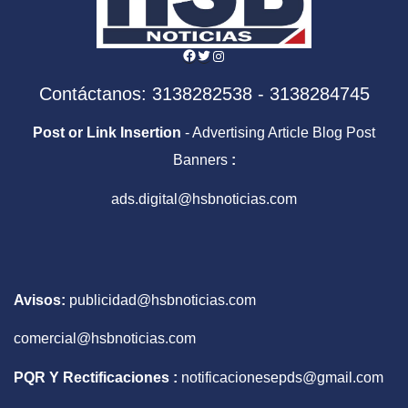
Facebook
Twitter
Instagram
Contáctanos: 3138282538 - 3138284745
Post or Link Insertion
- Advertising Article Blog Post
Banners
:
ads.digital@hsbnoticias.com
Avisos:
publicidad@hsbnoticias.com
comercial@hsbnoticias.com
PQR Y Rectificaciones :
notificacionesepds@gmail.com