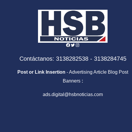
Centroamericanos y
Sale
del Caribe
Facebook
Twitter
Instagram
Contáctanos: 3138282538 - 3138284745
Post or Link Insertion
- Advertising Article Blog Post
Banners
:
ads.digital@hsbnoticias.com