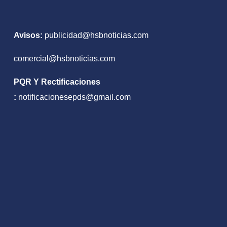
nto
Avisos:
publicidad@hsbnoticias.com
comercial@hsbnoticias.com
PQR Y Rectificaciones
:
notificacionesepds@gmail.com