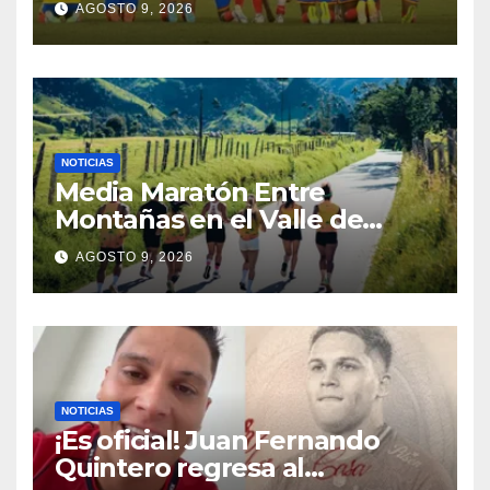
AGOSTO 9, 2026
México en los Juegos
Centroamericanos y del
Caribe
NOTICIAS
Media Maratón Entre
Montañas en el Valle de
Cocora: Fechas, rutas y todo
AGOSTO 9, 2026
sobre la gran fiesta del
running en Salento
NOTICIAS
¡Es oficial! Juan Fernando
Quintero regresa al