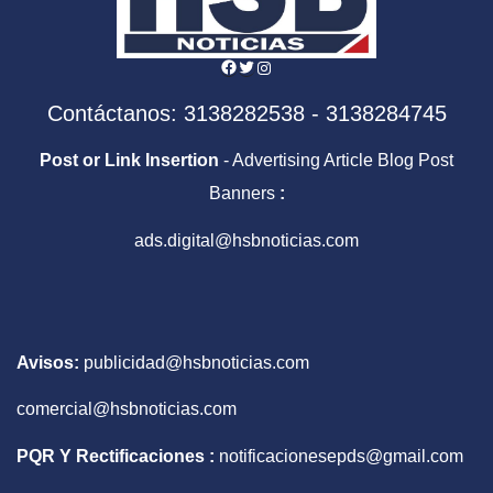
Facebook
Twitter
Instagram
Contáctanos: 3138282538 - 3138284745
Post or Link Insertion
- Advertising Article Blog Post
Banners
:
ads.digital@hsbnoticias.com
Avisos:
publicidad@hsbnoticias.com
comercial@hsbnoticias.com
PQR Y Rectificaciones :
notificacionesepds@gmail.com