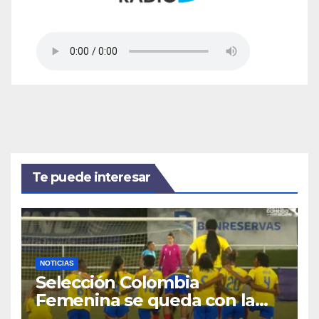
Te puede interesar
NOTICIAS
Selección Colombia
Femenina se queda con la
plata: dramática derrota ante