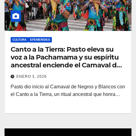
CULTURA
EFEMERIDES
Canto a la Tierra: Pasto eleva su
voz a la Pachamama y su espíritu
ancestral enciende el Carnaval de
Negros y Blancos
ENERO 3, 2026
Pasto dio inicio al Carnaval de Negros y Blancos con
el Canto a la Tierra, un ritual ancestral que honra…