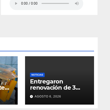
NOTICIAS
Entregaron
te
renovación de 3
así
parques en
AGOSTO 6, 2026
Kennedy