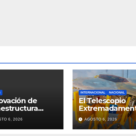
S
INTERNACIONAL
NACIONAL
ovación de
El Telescopio
aestructura
Extremadamen
al en La
Grande avanza: 
TO 6, 2026
AGOSTO 6, 2026
elaria
progresa el
proyecto