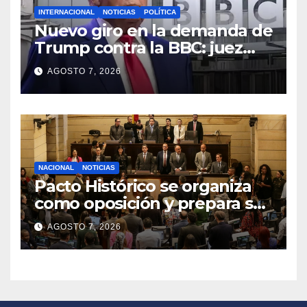
INTERNACIONAL
NOTICIAS
POLÍTICA
Nuevo giro en la demanda de
Trump contra la BBC: juez
congela entrega de registros
AGOSTO 7, 2026
financieros
NACIONAL
NOTICIAS
Pacto Histórico se organiza
como oposición y prepara su
agenda frente al Gobierno
AGOSTO 7, 2026
de Abelardo de la Espriella