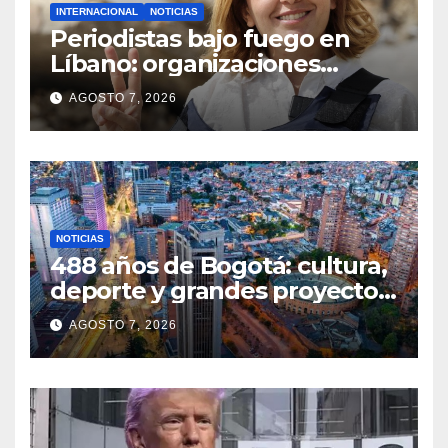
INTERNACIONAL
NOTICIAS
Periodistas bajo fuego en
Líbano: organizaciones
denuncian ataques y exigen
AGOSTO 7, 2026
justicia
NOTICIAS
488 años de Bogotá: cultura,
deporte y grandes proyectos
marcan el aniversario de la
AGOSTO 7, 2026
capital