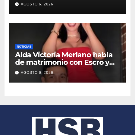
AGOSTO 6, 2026
NOTICIAS
Aída Victoria Merlano habla
de matrimonio con Escro y
revela sus planes de formar
AGOSTO 6, 2026
una familia