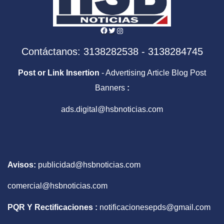
Facebook
Twitter
Instagram
Contáctanos: 3138282538 - 3138284745
Post or Link Insertion
- Advertising Article Blog Post
Banners
:
ads.digital@hsbnoticias.com
Avisos:
publicidad@hsbnoticias.com
comercial@hsbnoticias.com
PQR Y Rectificaciones :
notificacionesepds@gmail.com