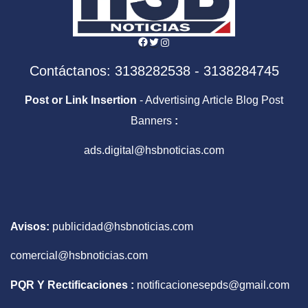
Facebook
Twitter
Instagram
Contáctanos: 3138282538 - 3138284745
Post or Link Insertion
- Advertising Article Blog Post
Banners
:
ads.digital@hsbnoticias.com
Avisos:
publicidad@hsbnoticias.com
comercial@hsbnoticias.com
PQR Y Rectificaciones :
notificacionesepds@gmail.com