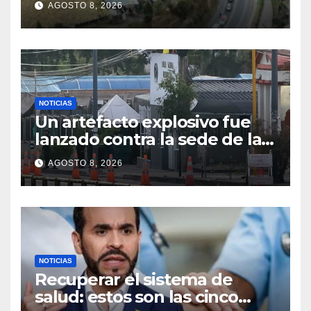
AGOSTO 8, 2026
presentará al nuevo
Gobierno Nacional
NOTICIAS
Un artefacto explosivo fue
lanzado contra la sede de la
Policía Metropolitana de
AGOSTO 8, 2026
Pasto: no se registraron
muertos ni heridos
NOTICIAS
Recuperar el sistema de
salud: estos son las cinco