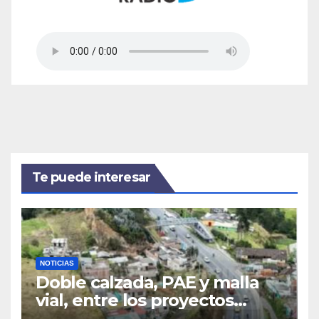
Te puede interesar
NOTICIAS
Doble calzada, PAE y malla
vial, entre los proyectos
prioritarios que Pasto