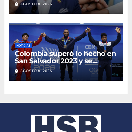
prioridades para el gobierno
AGOSTO 8, 2026
de Abelardo De La Espriella,
según el experto Andrés
Vecino
NOTICIAS
Colombia superó lo hecho en
San Salvador 2023 y se
consolida segundo en Santo
AGOSTO 8, 2026
Domingo 2026