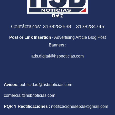
Facebook
Twitter
Instagram
Contáctanos: 3138282538 - 3138284745
Post or Link Insertion
- Advertising Article Blog Post
Banners
:
ads.digital@hsbnoticias.com
Avisos:
publicidad@hsbnoticias.com
comercial@hsbnoticias.com
PQR Y Rectificaciones :
notificacionesepds@gmail.com