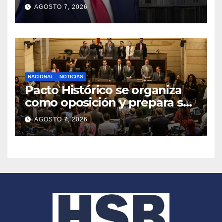
congela entrega de registros
AGOSTO 7, 2026
financieros
NACIONAL
NOTICIAS
Pacto Histórico se organiza
como oposición y prepara su
agenda frente al Gobierno
AGOSTO 7, 2026
de Abelardo de la Espriella