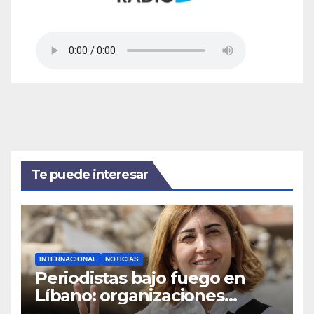
Te puede interesar
INTERNACIONAL
NOTICIAS
Periodistas bajo fuego en
Líbano: organizaciones
denuncian ataques y exigen