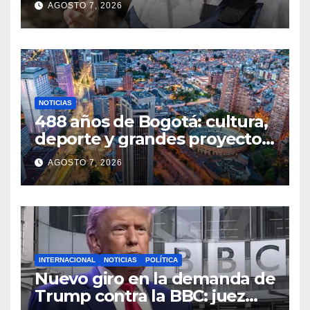
AGOSTO 7, 2026
justicia
NOTICIAS
488 años de Bogotá: cultura,
deporte y grandes proyectos
marcan el aniversario de la
AGOSTO 7, 2026
capital
INTERNACIONAL
NOTICIAS
POLÍTICA
Nuevo giro en la demanda de
Trump contra la BBC: juez