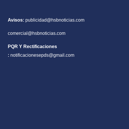
a Espriella
Avisos:
publicidad@hsbnoticias.com
comercial@hsbnoticias.com
PQR Y Rectificaciones
:
notificacionesepds@gmail.com