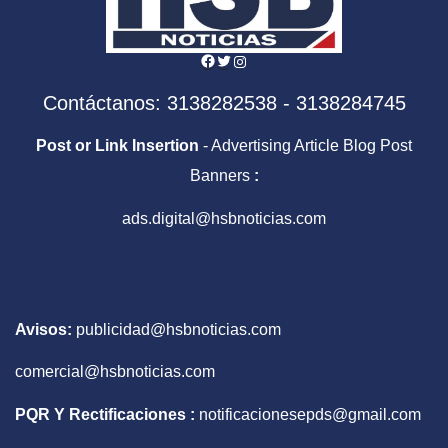
Facebook
Twitter
Instagram
Contáctanos: 3138282538 - 3138284745
Post or Link Insertion
- Advertising Article Blog Post
Banners
:
ads.digital@hsbnoticias.com
Avisos:
publicidad@hsbnoticias.com
comercial@hsbnoticias.com
PQR Y Rectificaciones :
notificacionesepds@gmail.com