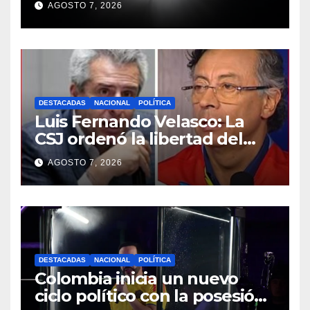
AGOSTO 7, 2026
España
DESTACADAS
NACIONAL
POLÍTICA
Luis Fernando Velasco: La
CSJ ordenó la libertad del
exministro del Interior, así
AGOSTO 7, 2026
reaccionó Petro
DESTACADAS
NACIONAL
POLÍTICA
Colombia inicia un nuevo
ciclo político con la posesión