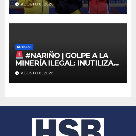
del Caribe 2026
AGOSTO 8, 2026
NOTICIAS
#NARIÑO | GOLPE A LA
MINERÍA ILEGAL: INUTILIZAN
DRAGA EN EL PACÍFICO
AGOSTO 8, 2026