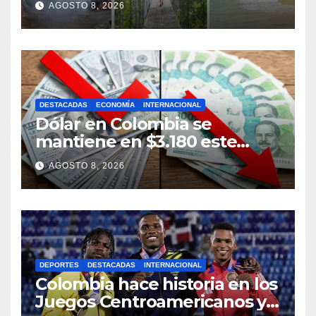
AGOSTO 8, 2026
Costa Rica
DESTACADAS
ECONOMÍA
INTERNACIONAL
Dólar en Colombia se
mantiene en $3.180 este
sábado
AGOSTO 8, 2026
DEPORTES
DESTACADAS
INTERNACIONAL
Colombia hace historia en los
Juegos Centroamericanos y