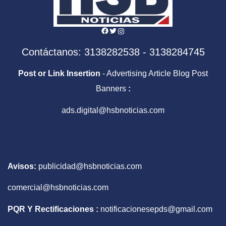
Facebook
Twitter
Instagram
Contáctanos: 3138282538 - 3138284745
Post or Link Insertion
- Advertising Article Blog Post
Banners
:
ads.digital@hsbnoticias.com
Avisos:
publicidad@hsbnoticias.com
comercial@hsbnoticias.com
PQR Y Rectificaciones :
notificacionesepds@gmail.com