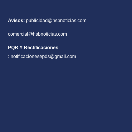
Avisos:
publicidad@hsbnoticias.com
comercial@hsbnoticias.com
PQR Y Rectificaciones
:
notificacionesepds@gmail.com