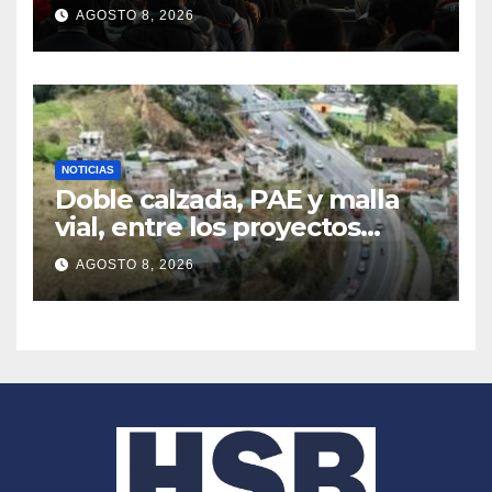
a educación superior gratuita
AGOSTO 8, 2026
con nuevos programas
NOTICIAS
Doble calzada, PAE y malla
vial, entre los proyectos
prioritarios que Pasto
AGOSTO 8, 2026
presentará al nuevo
Gobierno Nacional