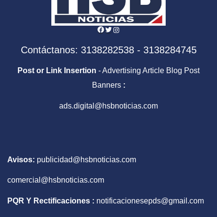
Facebook
Twitter
Instagram
Contáctanos: 3138282538 - 3138284745
Post or Link Insertion
- Advertising Article Blog Post
Banners
:
ads.digital@hsbnoticias.com
Avisos:
publicidad@hsbnoticias.com
comercial@hsbnoticias.com
PQR Y Rectificaciones :
notificacionesepds@gmail.com