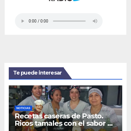
Te puede interesar
NOTICIAS
Recetas caseras de Pasto.
Ricos tamales con el sabor de
Obonuco