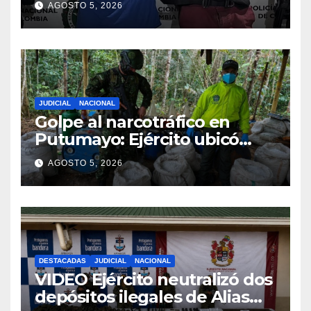
AGOSTO 5, 2026
JUDICIAL
NACIONAL
Golpe al narcotráfico en
Putumayo: Ejército ubicó
complejo cocalero del GAO-r
AGOSTO 5, 2026
48
DESTACADAS
JUDICIAL
NACIONAL
VIDEO Ejército neutralizó dos
depósitos ilegales de Alias