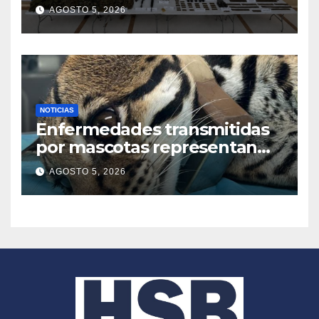
Calarcá, con material de
AGOSTO 5, 2026
guerra en Guaviare
NOTICIAS
Enfermedades transmitidas
por mascotas representan
una creciente amenaza para
AGOSTO 5, 2026
los felinos silvestres en
América Latina