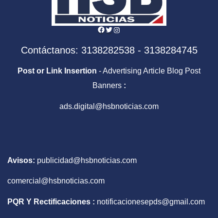
Facebook
Twitter
Instagram
Contáctanos: 3138282538 - 3138284745
Post or Link Insertion
- Advertising Article Blog Post
Banners
:
ads.digital@hsbnoticias.com
Avisos:
publicidad@hsbnoticias.com
comercial@hsbnoticias.com
PQR Y Rectificaciones :
notificacionesepds@gmail.com