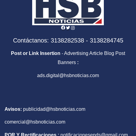
Facebook
Twitter
Instagram
Contáctanos: 3138282538 - 3138284745
Post or Link Insertion
- Advertising Article Blog Post
Banners
:
ads.digital@hsbnoticias.com
Avisos:
publicidad@hsbnoticias.com
comercial@hsbnoticias.com
PQR Y Rectificaciones :
notificacionesepds@gmail.com