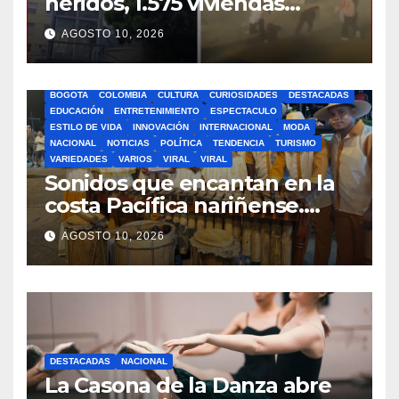
heridos, 1.575 viviendas
averiadas, tras potente
AGOSTO 10, 2026
terremoto en Colombia
BOGOTA
COLOMBIA
CULTURA
CURIOSIDADES
DESTACADAS
EDUCACIÓN
ENTRETENIMIENTO
ESPECTACULO
ESTILO DE VIDA
INNOVACIÓN
INTERNACIONAL
MODA
NACIONAL
NOTICIAS
POLÍTICA
TENDENCIA
TURISMO
VARIEDADES
VARIOS
VIRAL
VIRAL
Sonidos que encantan en la
costa Pacífica nariñense.
‘Batea’ llega con el candente
AGOSTO 10, 2026
sabor de la música tradicional
DESTACADAS
NACIONAL
La Casona de la Danza abre