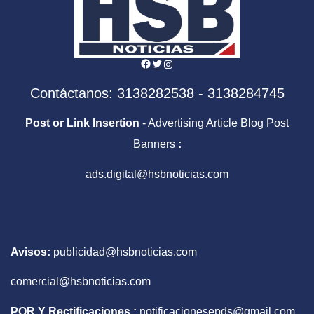
Facebook
Twitter
Instagram
Contáctanos: 3138282538 - 3138284745
Post or Link Insertion
- Advertising Article Blog Post
Banners
:
ads.digital@hsbnoticias.com
Avisos:
publicidad@hsbnoticias.com
comercial@hsbnoticias.com
PQR Y Rectificaciones :
notificacionesepds@gmail.com