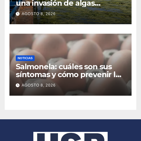
una invasión de algas
favorecida por el calor y los
AGOSTO 8, 2026
residuos agrícolas
NOTICIAS
Salmonela: cuáles son sus
síntomas y cómo prevenir las
infecciones alimentarias
AGOSTO 8, 2026