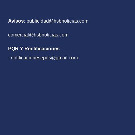
ida de poder
isitivo
Avisos:
publicidad@hsbnoticias.com
comercial@hsbnoticias.com
PQR Y Rectificaciones
:
notificacionesepds@gmail.com