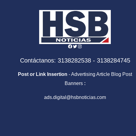
pérd
adqu
Facebook
Twitter
Instagram
Contáctanos: 3138282538 - 3138284745
Post or Link Insertion
- Advertising Article Blog Post
Banners
:
ads.digital@hsbnoticias.com