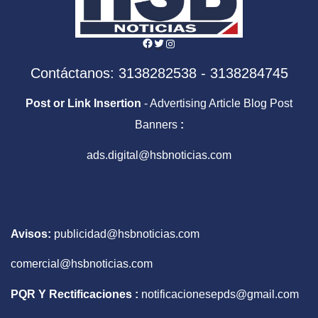
Facebook
Twitter
Instagram
Contáctanos: 3138282538 - 3138284745
Post or Link Insertion
- Advertising Article Blog Post
Banners
:
ads.digital@hsbnoticias.com
Avisos:
publicidad@hsbnoticias.com
comercial@hsbnoticias.com
PQR Y Rectificaciones :
notificacionesepds@gmail.com