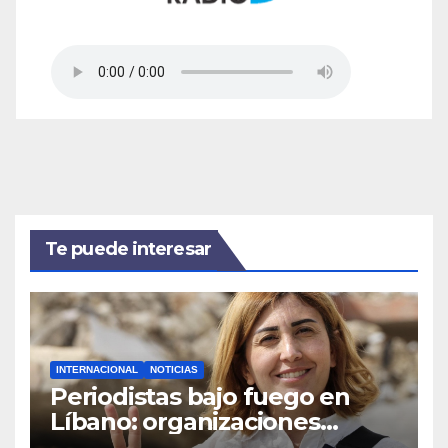
Te puede interesar
INTERNACIONAL
NOTICIAS
Periodistas bajo fuego en
Líbano: organizaciones
denuncian ataques y exigen