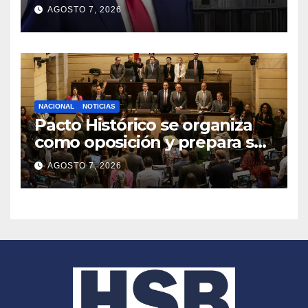
congela entrega de registros
AGOSTO 7, 2026
financieros
NACIONAL
NOTICIAS
Pacto Histórico se organiza
como oposición y prepara su
agenda frente al Gobierno
AGOSTO 7, 2026
de Abelardo de la Espriella