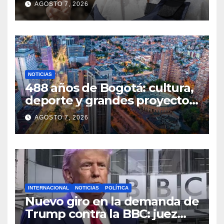
AGOSTO 7, 2026
justicia
NOTICIAS
488 años de Bogotá: cultura,
deporte y grandes proyectos
marcan el aniversario de la
AGOSTO 7, 2026
capital
INTERNACIONAL
NOTICIAS
POLÍTICA
Nuevo giro en la demanda de
Trump contra la BBC: juez