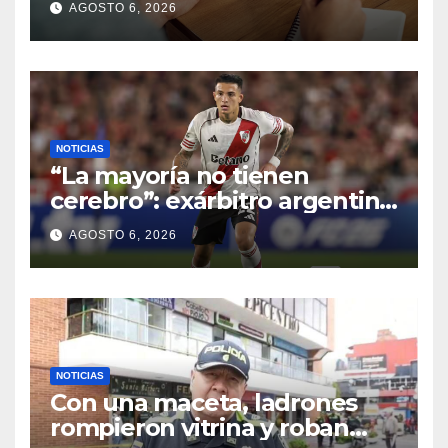
AGOSTO 6, 2026
NOTICIAS
“La mayoría no tienen
cerebro”: exárbitro argentino
habló sobre los jugadores
AGOSTO 6, 2026
colombianos
NOTICIAS
Con una maceta, ladrones
rompieron vitrina y roban