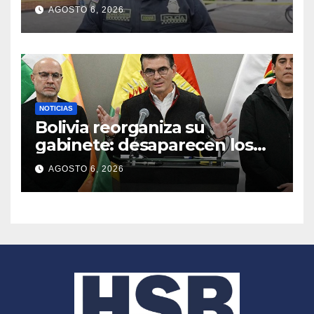
reloj de COP 40 millones en
AGOSTO 6, 2026
Santa Bárbara
NOTICIAS
Bolivia reorganiza su
gabinete: desaparecen los
ministerios de Turismo y
AGOSTO 6, 2026
Planificación