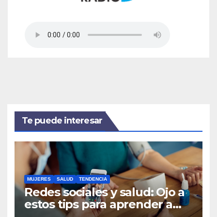
Te puede interesar
MUJERES
SALUD
TENDENCIA
Redes sociales y salud: Ojo a
estos tips para aprender a
usarlas a favor del bienestar