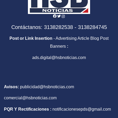
Facebook
Twitter
Instagram
Contáctanos: 3138282538 - 3138284745
Post or Link Insertion
- Advertising Article Blog Post
Banners
:
ads.digital@hsbnoticias.com
Avisos:
publicidad@hsbnoticias.com
comercial@hsbnoticias.com
PQR Y Rectificaciones :
notificacionesepds@gmail.com