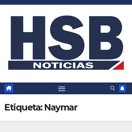
Saltar
al
contenido
Etiqueta:
Naymar