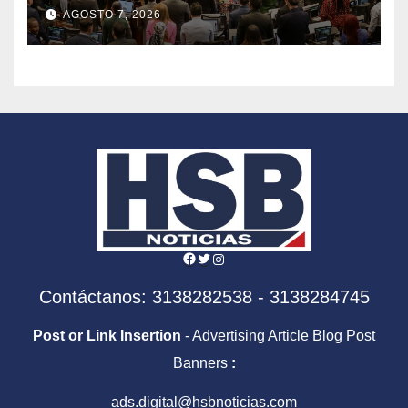
agenda frente al Gobierno
AGOSTO 7, 2026
de Abelardo de la Espriella
Facebook
Twitter
Instagram
Contáctanos: 3138282538 - 3138284745
Post or Link Insertion
- Advertising Article Blog Post
Banners
:
ads.digital@hsbnoticias.com