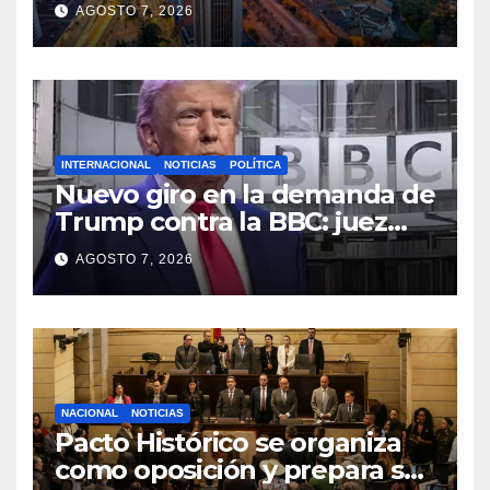
marcan el aniversario de la
AGOSTO 7, 2026
capital
INTERNACIONAL
NOTICIAS
POLÍTICA
Nuevo giro en la demanda de
Trump contra la BBC: juez
congela entrega de registros
AGOSTO 7, 2026
financieros
NACIONAL
NOTICIAS
Pacto Histórico se organiza
como oposición y prepara su