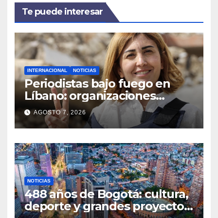
Te puede interesar
INTERNACIONAL
NOTICIAS
Periodistas bajo fuego en
Líbano: organizaciones
denuncian ataques y exigen
AGOSTO 7, 2026
justicia
NOTICIAS
488 años de Bogotá: cultura,
deporte y grandes proyectos