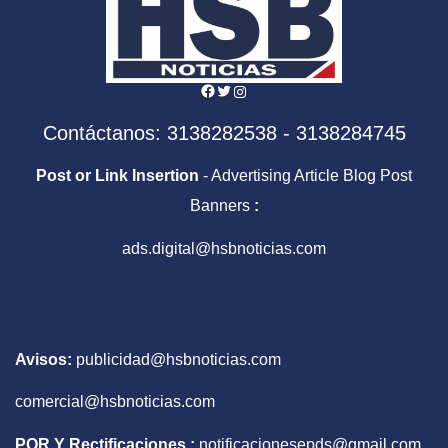
Facebook
Twitter
Instagram
Contáctanos: 3138282538 - 3138284745
Post or Link Insertion
- Advertising Article Blog Post
Banners
:
ads.digital@hsbnoticias.com
Avisos:
publicidad@hsbnoticias.com
comercial@hsbnoticias.com
PQR Y Rectificaciones :
notificacionesepds@gmail.com