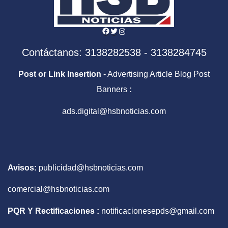
Facebook
Twitter
Instagram
Contáctanos: 3138282538 - 3138284745
Post or Link Insertion
- Advertising Article Blog Post
Banners
:
ads.digital@hsbnoticias.com
Avisos:
publicidad@hsbnoticias.com
comercial@hsbnoticias.com
PQR Y Rectificaciones :
notificacionesepds@gmail.com