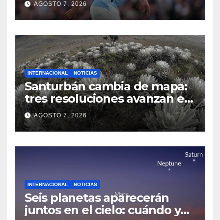
AGOSTO 7, 2026
INTERNACIONAL
NOTICIAS
Santurbán cambia de mapa:
tres resoluciones avanzan en
la protección del páramo y
AGOSTO 7, 2026
sus fuentes de agua
INTERNACIONAL
NOTICIAS
Seis planetas aparecerán
juntos en el cielo: cuándo y