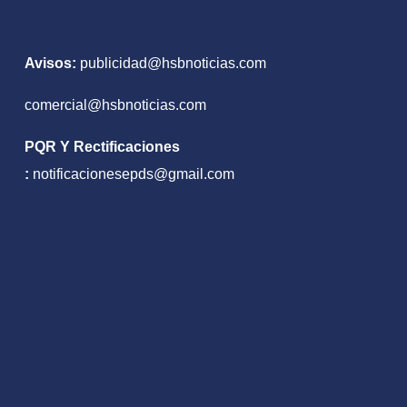
Avisos:
publicidad@hsbnoticias.com
comercial@hsbnoticias.com
PQR Y Rectificaciones
:
notificacionesepds@gmail.com