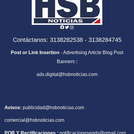
Facebook
Twitter
Instagram
Contáctanos: 3138282538 - 3138284745
Post or Link Insertion
- Advertising Article Blog Post
Banners
:
ads.digital@hsbnoticias.com
Avisos:
publicidad@hsbnoticias.com
comercial@hsbnoticias.com
PQR Y Rectificaciones :
notificacionesepds@gmail.com