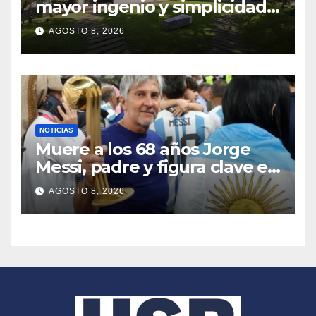
mayor ingenio y simplicidad
en Japón
AGOSTO 8, 2026
NOTICIAS
Muere a los 68 años Jorge
Messi, padre y figura clave en
la carrera de Lionel Messi;
AGOSTO 8, 2026
luchaba desde hacía tiempo
contra una enfermedad