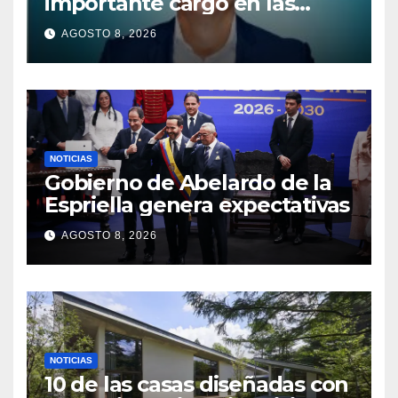
importante cargo en las
operaciones de American
AGOSTO 8, 2026
Airlines en Sudamérica
NOTICIAS
Gobierno de Abelardo de la
Espriella genera expectativas
AGOSTO 8, 2026
NOTICIAS
10 de las casas diseñadas con