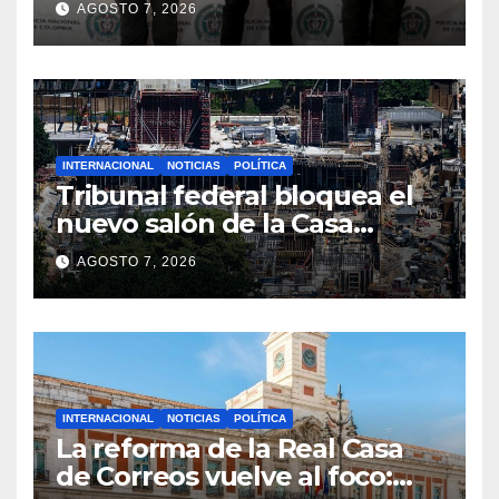
AGOSTO 7, 2026
INTERNACIONAL
NOTICIAS
POLÍTICA
Tribunal federal bloquea el
nuevo salón de la Casa
Blanca y cuestiona la
AGOSTO 7, 2026
autoridad de Trump
INTERNACIONAL
NOTICIAS
POLÍTICA
La reforma de la Real Casa
de Correos vuelve al foco: