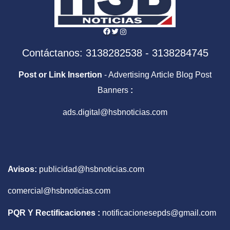
Facebook
Twitter
Instagram
Contáctanos: 3138282538 - 3138284745
Post or Link Insertion
- Advertising Article Blog Post
Banners
:
ads.digital@hsbnoticias.com
Avisos:
publicidad@hsbnoticias.com
comercial@hsbnoticias.com
PQR Y Rectificaciones :
notificacionesepds@gmail.com