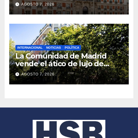
adjudican el diseño por
AGOSTO 7, 2026
59.377 euros
INTERNACIONAL
NOTICIAS
POLÍTICA
La Comunidad de Madrid
vende el ático de lujo de
Chamberí tras la polémica
AGOSTO 7, 2026
por su uso